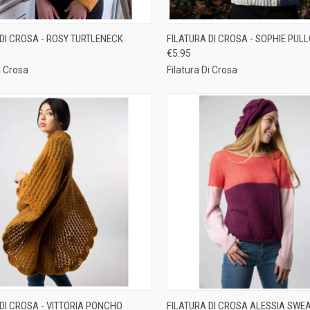
CK VIEW
ADD TO CART
QUICK VIEW
ADD 
 DI CROSA - ROSY TURTLENECK
FILATURA DI CROSA - SOPHIE PUL
€5.95
re
Compare
i Crosa
Filatura Di Crosa
CK VIEW
ADD TO CART
QUICK VIEW
ADD 
 DI CROSA - VITTORIA PONCHO
FILATURA DI CROSA ALESSIA SWE