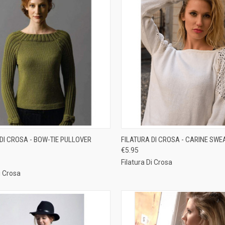
CK VIEW
ADD TO CART
QUICK VIEW
ADD 
DI CROSA - BOW-TIE PULLOVER
FILATURA DI CROSA - CARINE SWE
€5.95
re
Compare
Filatura Di Crosa
i Crosa