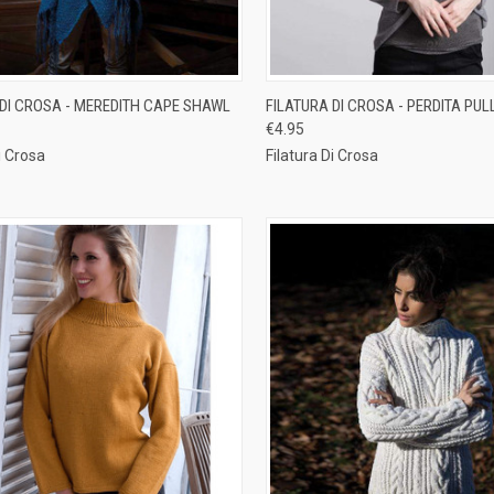
CK VIEW
ADD TO CART
QUICK VIEW
ADD 
 DI CROSA - MEREDITH CAPE SHAWL
FILATURA DI CROSA - PERDITA PU
€4.95
re
Compare
i Crosa
Filatura Di Crosa