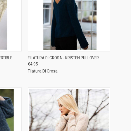
TO CART
QUICK VIEW
ADD TO CART
ERTIBLE
FILATURA DI CROSA - KRISTEN PULLOVER
€4.95
Compare
Filatura Di Crosa