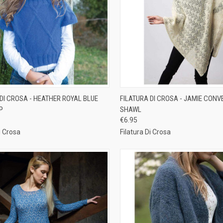
CK VIEW
ADD TO CART
QUICK VIEW
ADD 
 DI CROSA - HEATHER ROYAL BLUE
FILATURA DI CROSA - JAMIE CONV
P
SHAWL
re
Compare
€6.95
i Crosa
Filatura Di Crosa