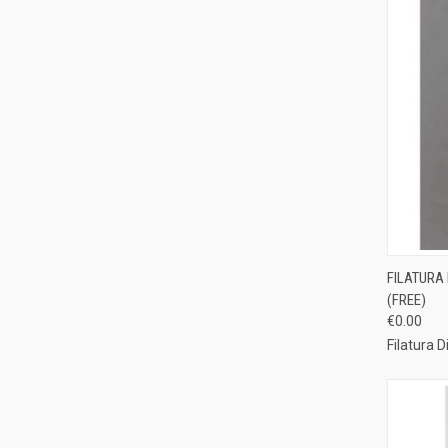
QUI
FILATURA 
(FREE)
Compa
€0.00
Filatura D