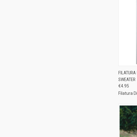
QUI
FILATURA
SWEATER
Compa
€4.95
Filatura D