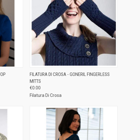
TO CART
QUICK VIEW
ADD TO CART
TOP
FILATURA DI CROSA - GONERIL FINGERLESS
MITTS
Compare
€0.00
Filatura Di Crosa