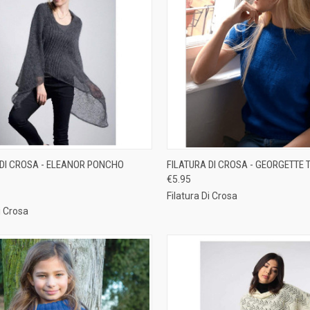
CK VIEW
ADD TO CART
QUICK VIEW
ADD 
 DI CROSA - ELEANOR PONCHO
FILATURA DI CROSA - GEORGETTE 
€5.95
re
Compare
Filatura Di Crosa
i Crosa