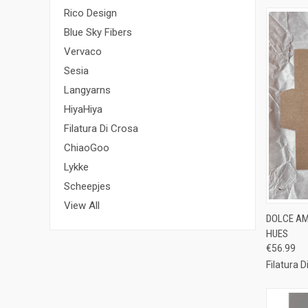
Rico Design
Blue Sky Fibers
Vervaco
Sesia
Langyarns
HiyaHiya
Filatura Di Crosa
ChiaoGoo
Lykke
Scheepjes
View All
QUI
DOLCE AM
HUES
Compa
€56.99
Filatura D