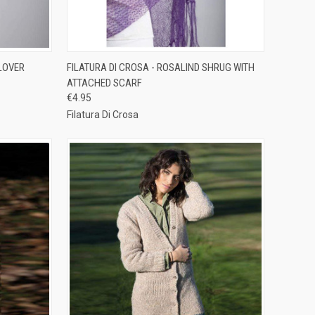
TO CART
QUICK VIEW
ADD TO CART
LLOVER
FILATURA DI CROSA - ROSALIND SHRUG WITH
ATTACHED SCARF
Compare
€4.95
Filatura Di Crosa