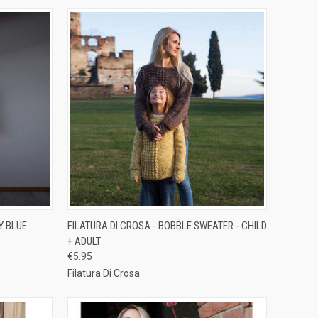
TO CART
QUICK VIEW
ADD TO CART
Y BLUE
FILATURA DI CROSA - BOBBLE SWEATER - CHILD
+ ADULT
Compare
€5.95
Filatura Di Crosa