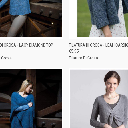
CK VIEW
ADD TO CART
QUICK VIEW
ADD 
 DI CROSA - LACY DIAMOND TOP
FILATURA DI CROSA - LEAH CARDI
€5.95
re
Compare
i Crosa
Filatura Di Crosa