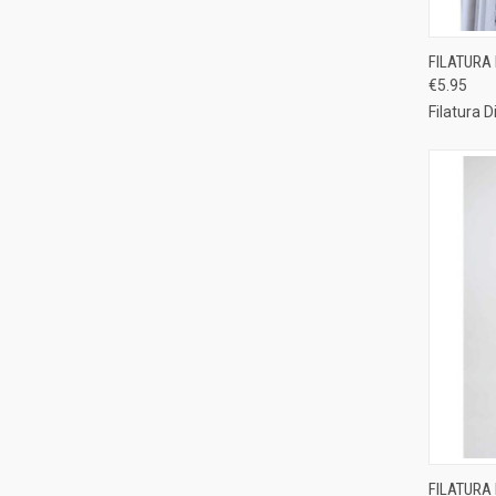
QUI
FILATURA
€5.95
Compa
Filatura D
QUI
FILATURA