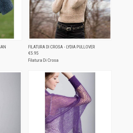
TO CART
QUICK VIEW
ADD TO CART
GAN
FILATURA DI CROSA - LYDIA PULLOVER
€5.95
Compare
Filatura Di Crosa