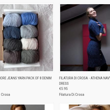
CK VIEW
ADD TO CART
QUICK VIEW
ADD 
ORE JEANS YARN PACK OF 8 DENIM
FILATURA DI CROSA - ATHENA NAV
DRESS
re
Compare
€5.95
i Crosa
Filatura Di Crosa