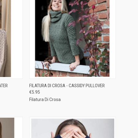
TO CART
QUICK VIEW
ADD TO CART
ATER
FILATURA DI CROSA - CASSIDY PULLOVER
€5.95
Compare
Filatura Di Crosa