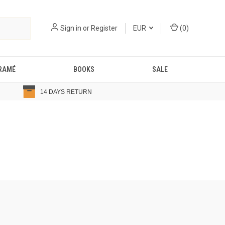
Sign in
or
Register
EUR
(
0
)
RAMÉ
BOOKS
SALE
14 DAYS RETURN